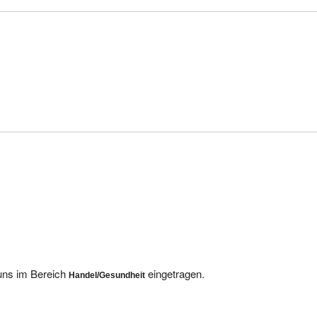
 uns im Bereich
eingetragen.
Handel/Gesundheit
inige andere Anbieter finden Sie hier: