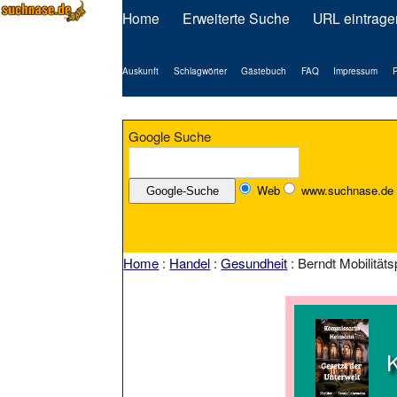
Home
Erweiterte Suche
URL eintrage
Auskunft
Schlagwörter
Gästebuch
FAQ
Impressum
P
Google Suche
Web
www.suchnase.de
Home
:
Handel
:
Gesundheit
: Berndt Mobilität