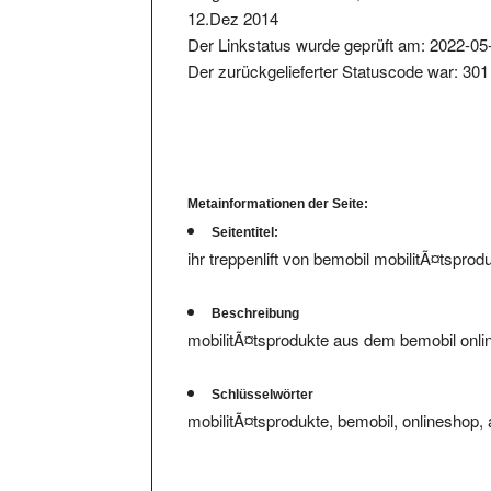
Der Linkstatus wurde geprüft am: 2022-05
Der zurückgelieferter Statuscode war: 301
Metainformationen der Seite:
Seitentitel:
ihr treppenlift von bemobil mobilitÃ¤tsprod
Beschreibung
mobilitÃ¤tsprodukte aus dem bemobil onlin
Schlüsselwörter
mobilitÃ¤tsprodukte, bemobil, onlineshop, 
Wir haben
keine hinterlegte Infos bzw. Bewert