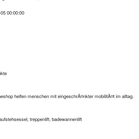
-05 00:00:00
ukte
eshop helfen menschen mit eingeschrÃ¤nkter mobilitÃ¤t im alltag.
aufstehsessel, treppenlift, badewannenlift
zum Link.
ungen