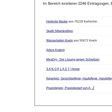
Heilerde Maske
aus 76228 Karlsruhe
Skafit Silbertextilien
Wasserladen Koeln
aus 50672 Koeln
Arbos Kratom
MiraDry - Die Lösung gegen Schwitzen
S A N O P L A S T | Home
Nagelpilz, Gesichtspflege, Hautpflege, Handpfle
Praxisliegen, Praxisbedarf von A - Z