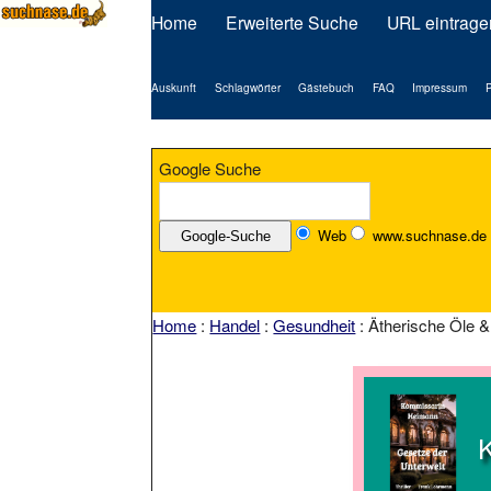
Home
Erweiterte Suche
URL eintrage
Auskunft
Schlagwörter
Gästebuch
FAQ
Impressum
P
Google Suche
Web
www.suchnase.de
Home
:
Handel
:
Gesundheit
: Ätherische Öle 