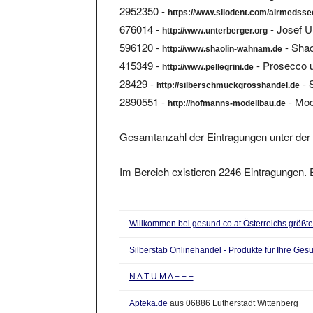
676014 -
- Josef U
http://www.unterberger.org
596120 -
- Shao
http://www.shaolin-wahnam.de
415349 -
- Prosecco u
http://www.pellegrini.de
28429 -
- 
http://silberschmuckgrosshandel.de
2890551 -
- Mod
http://hofmanns-modellbau.de
Gesamtanzahl der Eintragungen unter der 
Im Bereich existieren 2246 Eintragungen. E
Willkommen bei gesund.co.at Österreichs größter
Silberstab Onlinehandel - Produkte für Ihre Ges
N A T U M A + + +
Apteka.de
aus 06886 Lutherstadt Wittenberg