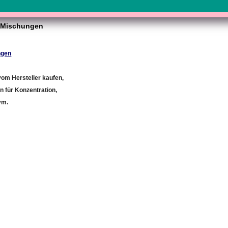
e Mischungen
ngen
 vom Hersteller kaufen,
 für Konzentration,
vm.