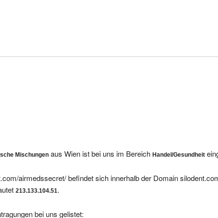
aus Wien ist bei uns im Bereich
ein
rische Mischungen
Handel/Gesundheit
.com/airmedssecret/ befindet sich innerhalb der Domain silodent.co
autet
.
213.133.104.51
tragungen bei uns gelistet:
- Ätherische Öle & Naturreine Ätherische Mischungen
cret/