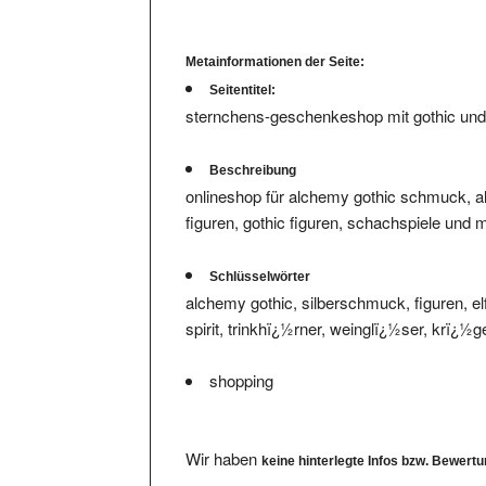
Metainformationen der Seite:
Seitentitel:
sternchens-geschenkeshop mit gothic und b
Beschreibung
onlineshop für alchemy gothic schmuck, al
figuren, gothic figuren, schachspiele und 
Schlüsselwörter
alchemy gothic, silberschmuck, figuren, el
spirit, trinkhï¿½rner, weinglï¿½ser, krï¿½g
shopping
Wir haben
keine hinterlegte Infos bzw. Bewert