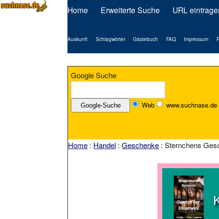
Home
Erweiterte Suche
URL eintrage
Auskunft
Schlagwörter
Gästebuch
FAQ
Impressum
P
Google Suche
Web
www.suchnase.de
Home
:
Handel
:
Geschenke
: Sternchens Ges