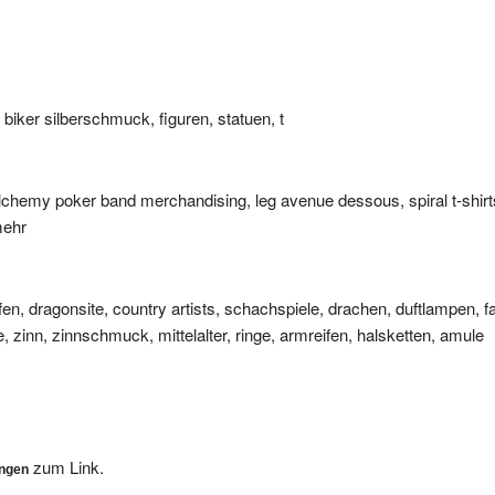
iker silberschmuck, figuren, statuen, t
chemy poker band merchandising, leg avenue dessous, spiral t-shirt
mehr
fen, dragonsite, country artists, schachspiele, drachen, duftlampen, 
e, zinn, zinnschmuck, mittelalter, ringe, armreifen, halsketten, amule
zum Link.
ungen