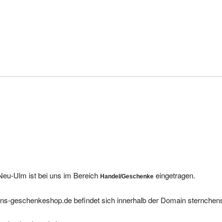
eu-Ulm ist bei uns im Bereich
eingetragen.
Handel/Geschenke
ens-geschenkeshop.de befindet sich innerhalb der Domain sternchen
eschenkeshop.de lautet
.
82.165.39.141