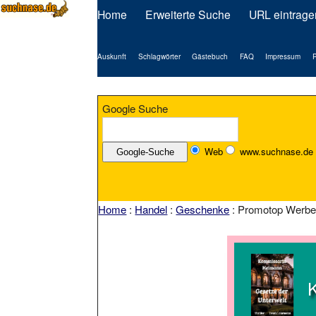
Home
Erweiterte Suche
URL eintrage
Auskunft
Schlagwörter
Gästebuch
FAQ
Impressum
P
Google Suche
Web
www.suchnase.de
Home
:
Handel
:
Geschenke
: Promotop Werb