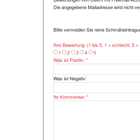
Die angegebene Mailadresse wird nicht verö
Bitte vermeiden Sie reine Schmäheintragun
Ihre Bewertung: (1 bis 5, 1 = schlecht, 5 
1
2
3
4
5
Was ist Positiv:
*
Was ist Negativ:
Ihr Kommentar:
*