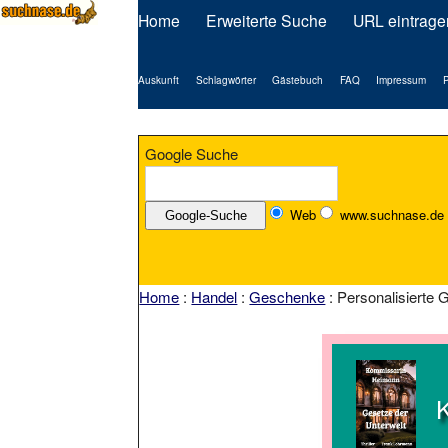
Home
Erweiterte Suche
URL eintrage
Auskunft
Schlagwörter
Gästebuch
FAQ
Impressum
P
Google Suche
Web
www.suchnase.de
Home
:
Handel
:
Geschenke
: Personalisierte