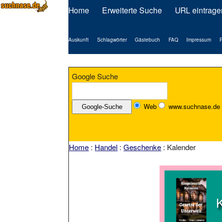
Home
Erweiterte Suche
URL eintrage
Auskunft
Schlagwörter
Gästebuch
FAQ
Impressum
P
Google Suche
Web
www.suchnase.de
Home
:
Handel
:
Geschenke
: Kalender