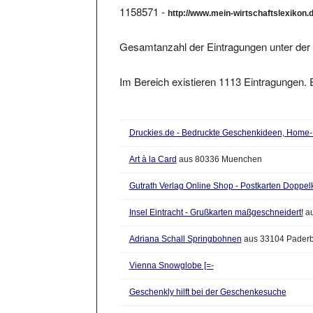
http://www.mein-wirtschaftslexikon.d
Gesamtanzahl der Eintragungen unter der 
Im Bereich existieren 1113 Eintragungen. E
Druckies.de - Bedruckte Geschenkideen, Home
Art à la Card
aus 80336 Muenchen
Gutrath Verlag Online Shop - Postkarten Doppelk
Insel Eintracht - Grußkarten maßgeschneidert!
au
Adriana Schall Springbohnen
aus 33104 Pader
Vienna Snowglobe [=-
Geschenkly hilft bei der Geschenkesuche
Erlebnisgeschenke Shop