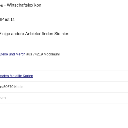
e/
IP ist
14
inige andere Anbieter finden Sie hier:
-Deko und Merch
aus 74219 Möckmühl
arten Metallic-Karten
s 50670 Koeln
born