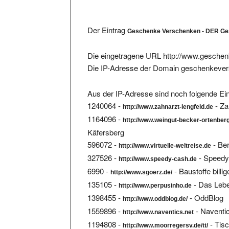
Der Eintrag
Geschenke Verschenken - DER Ge
Die eingetragene URL http://www.geschen
Die IP-Adresse der Domain geschenkever
Aus der IP-Adresse sind noch folgende Ein
1240064 -
- Za
http://www.zahnarzt-lengfeld.de
1164096 -
http://www.weingut-becker-ortenber
Käfersberg
596072 -
- Ber
http://www.virtuelle-weltreise.de
327526 -
- Speedy
http://www.speedy-cash.de
6990 -
- Baustoffe billi
http://www.sgoerz.de/
135105 -
- Das Lebe
http://www.perpusinho.de
1398455 -
- OddBlog
http://www.oddblog.de/
1559896 -
- Naventi
http://www.naventics.net
1194808 -
- Tis
http://www.moorregersv.de/tt/
1158571 -