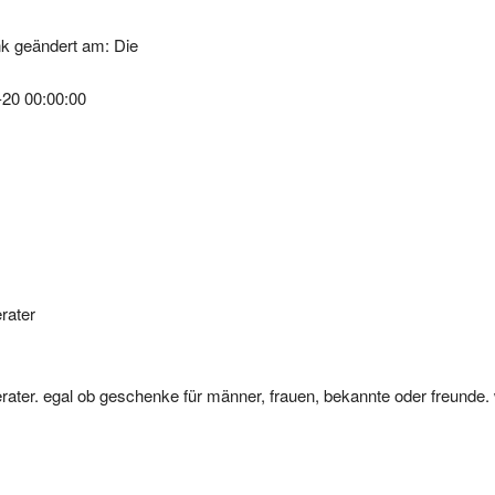
k geändert am: Die
-20 00:00:00
rater
ter. egal ob geschenke für männer, frauen, bekannte oder freunde. w
nkideen, geburtstagsgeschenke, geschenkidee, weihnachtsgeschen