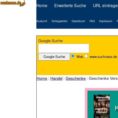
Home
Erweiterte Suche
URL eintrage
Auskunft
Schlagwörter
Gästebuch
FAQ
Impressum
P
Google Suche
Web
www.suchnase.de
Home
:
Handel
:
Geschenke
: Geschenke Vers