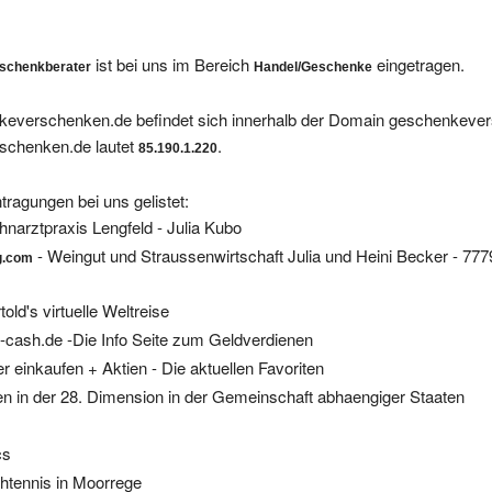
ist bei uns im Bereich
eingetragen.
schenkberater
Handel/Geschenke
keverschenken.de befindet sich innerhalb der Domain geschenkeve
schenken.de lautet
.
85.190.1.220
tragungen bei uns gelistet:
hnarztpraxis Lengfeld - Julia Kubo
- Weingut und Straussenwirtschaft Julia und Heini Becker - 77
g.com
told's virtuelle Weltreise
-cash.de -Die Info Seite zum Geldverdienen
ger einkaufen + Aktien - Die aktuellen Favoriten
n in der 28. Dimension in der Gemeinschaft abhaengiger Staaten
cs
chtennis in Moorrege
- Wirtschaftslexikon