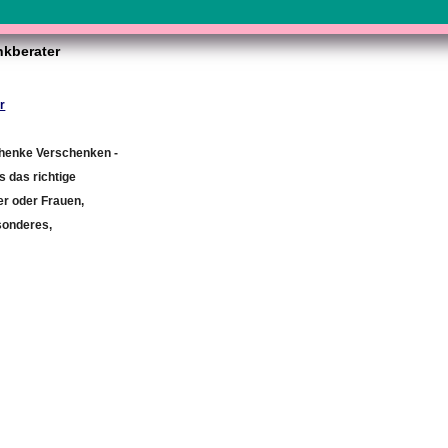
kberater
r
chenke Verschenken -
s das richtige
er oder Frauen,
sonderes,