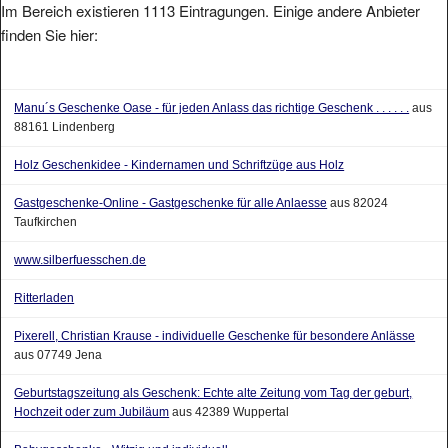
finden Sie hier:
Manu´s Geschenke Oase - für jeden Anlass das richtige Geschenk . . . . . .
aus
88161 Lindenberg
Holz Geschenkidee - Kindernamen und Schriftzüge aus Holz
Gastgeschenke-Online - Gastgeschenke für alle Anlaesse
aus 82024
Taufkirchen
www.silberfuesschen.de
Ritterladen
Pixerell, Christian Krause - individuelle Geschenke für besondere Anlässe
aus 07749 Jena
Geburtstagszeitung als Geschenk: Echte alte Zeitung vom Tag der geburt,
Hochzeit oder zum Jubiläum
aus 42389 Wuppertal
Babygeschenke - Witzig und individuell