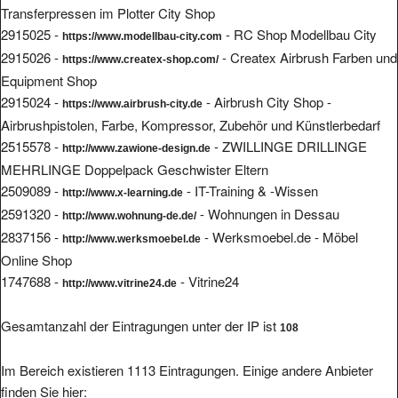
Transferpressen im Plotter City Shop
2915025 -
- RC Shop Modellbau City
https://www.modellbau-city.com
2915026 -
- Createx Airbrush Farben und
https://www.createx-shop.com/
Equipment Shop
2915024 -
- Airbrush City Shop -
https://www.airbrush-city.de
Airbrushpistolen, Farbe, Kompressor, Zubehör und Künstlerbedarf
2515578 -
- ZWILLINGE DRILLINGE
http://www.zawione-design.de
MEHRLINGE Doppelpack Geschwister Eltern
2509089 -
- IT-Training & -Wissen
http://www.x-learning.de
2591320 -
- Wohnungen in Dessau
http://www.wohnung-de.de/
2837156 -
- Werksmoebel.de - Möbel
http://www.werksmoebel.de
Online Shop
1747688 -
- Vitrine24
http://www.vitrine24.de
Gesamtanzahl der Eintragungen unter der IP ist
108
Im Bereich existieren 1113 Eintragungen. Einige andere Anbieter
finden Sie hier: