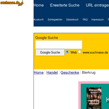
Home
Erweiterte Suche
URL eintrage
Auskunft
Schlagwörter
Gästebuch
FAQ
Impressum
P
Google Suche
Web
www.suchnase.de
Home
:
Handel
:
Geschenke
: Bierkrug