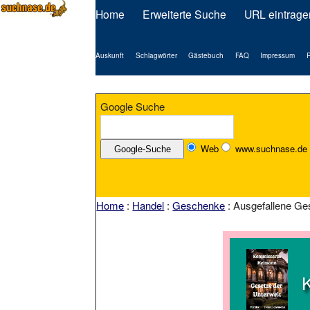
Home
Erweiterte Suche
URL eintrage
Auskunft
Schlagwörter
Gästebuch
FAQ
Impressum
P
Google Suche
Web
www.suchnase.de
Home
:
Handel
:
Geschenke
: Ausgefallene G