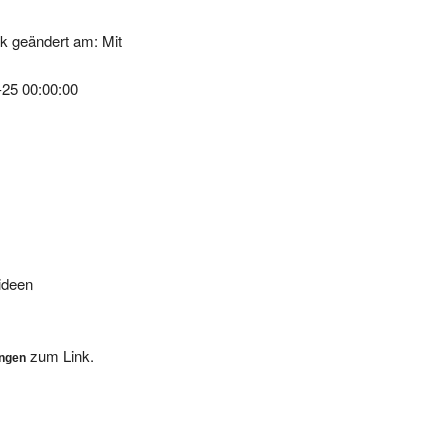
k geändert am: Mit
-25 00:00:00
ideen
zum Link.
ungen
, wir werden Ihre Eintragung dann so schnell als möglich überprüfen. 