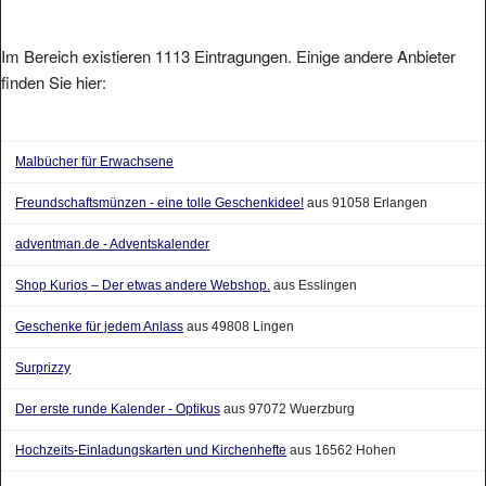
Im Bereich existieren 1113 Eintragungen. Einige andere Anbieter
finden Sie hier:
Malbücher für Erwachsene
Freundschaftsmünzen - eine tolle Geschenkidee!
aus 91058 Erlangen
adventman.de - Adventskalender
Shop Kurios – Der etwas andere Webshop.
aus Esslingen
Geschenke für jedem Anlass
aus 49808 Lingen
Surprizzy
Der erste runde Kalender - Optikus
aus 97072 Wuerzburg
Hochzeits-Einladungskarten und Kirchenhefte
aus 16562 Hohen