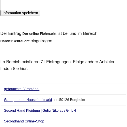
Der Eintrag
ist bei uns im Bereich
Der online-Flohmarkt
eingetragen.
Handel/Gebraucht
Im Bereich existieren 71 Eintragungen. Einige andere Anbieter
finden Sie hier:
gebrauchte Büromöbel
Garagen- und Hauströdelmarkt
aus 50126 Bergheim
Second Hand Kleidung | Gutiu Nikolaus GmbH
Secondhand Online-Shop
Handy Ankauf Bad Hall – Schnell vom Handyshop Bad Hall
aus 4050 Bad