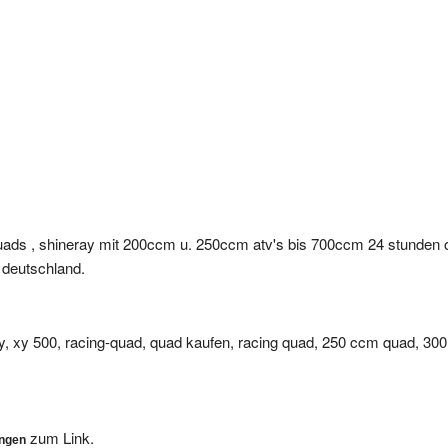
uads , shineray mit 200ccm u. 250ccm atv's bis 700ccm 24 stunden on
b deutschland.
y, xy 500, racing-quad, quad kaufen, racing quad, 250 ccm quad, 30
zum Link.
ungen