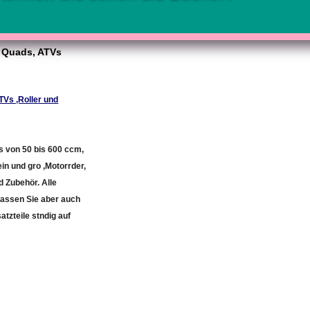
r Quads, ATVs
TVs ,Roller und
s von 50 bis 600 ccm,
in und gro ,Motorrder,
 Zubehör. Alle
lassen Sie aber auch
atzteile stndig auf