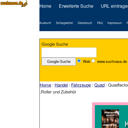
Home
Erweiterte Suche
URL eintrage
Auskunft
Schlagwörter
Gästebuch
FAQ
Impressum
P
Google Suche
Web
www.suchnase.de
Home
:
Handel
:
Fahrzeuge
:
Quad
: Quadfacto
,Roller und Zubehör