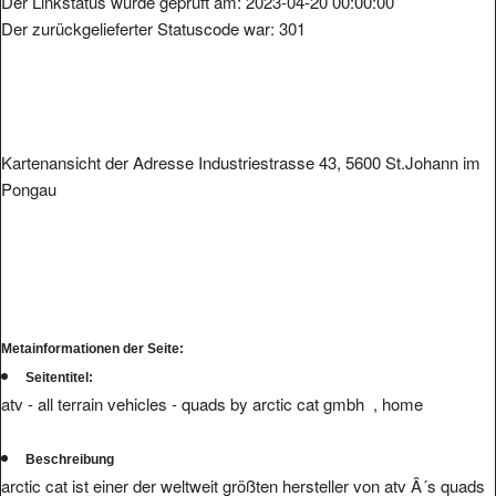
Der zurückgelieferter Statuscode war: 301
Kartenansicht der Adresse Industriestrasse 43, 5600 St.Johann im
Pongau
Metainformationen der Seite:
Seitentitel:
atv - all terrain vehicles - quads by arctic cat gmbh , home
Beschreibung
arctic cat ist einer der weltweit größten hersteller von atv Â´s quads
und motorschlitten. die arctic cat gmbh liefert robuste atv