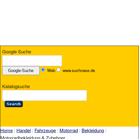
Google Suche
Web
www.suchnase.de
Katalogsuche
Home
:
Handel
:
Fahrzeuge
:
Motorrad
:
Bekleidung
:
Motorradbekleidung & Zubehoer