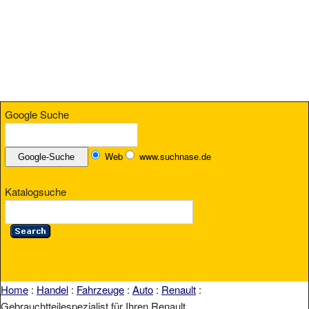
Google Suche
Web
www.suchnase.de
Katalogsuche
Home
:
Handel
:
Fahrzeuge
:
Auto
:
Renault
:
Gebrauchtteilespezialist für Ihren Renault