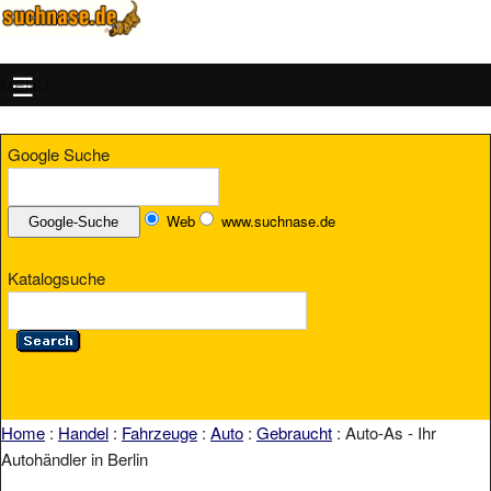
MENU
Google Suche
Web
www.suchnase.de
Katalogsuche
Home
:
Handel
:
Fahrzeuge
:
Auto
:
Gebraucht
: Auto-As - Ihr
Autohändler in Berlin