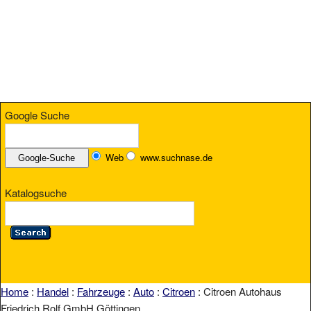
Google Suche
Web
www.suchnase.de
Katalogsuche
Home
:
Handel
:
Fahrzeuge
:
Auto
:
Citroen
: Citroen Autohaus
Friedrich Rolf GmbH Göttingen