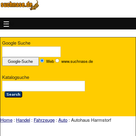
MENU
Google Suche
Web
www.suchnase.de
Katalogsuche
Home
:
Handel
:
Fahrzeuge
:
Auto
: Autohaus Harmstorf