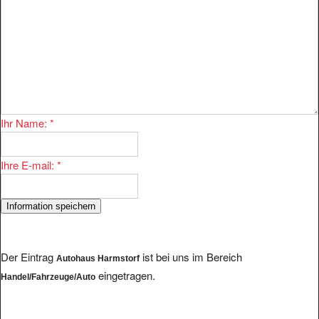
Ihr Name:
*
Ihre E-mail:
*
Der Eintrag
ist bei uns im Bereich
Autohaus Harmstorf
eingetragen.
Handel/Fahrzeuge/Auto
Im Bereich existieren 2278 Eintragungen. Einige andere Anbieter