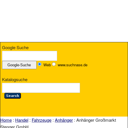
Google Suche
Web
www.suchnase.de
Katalogsuche
Home
:
Handel
:
Fahrzeuge
:
Anhänger
: Anhänger Großmarkt
Stenger GmbH