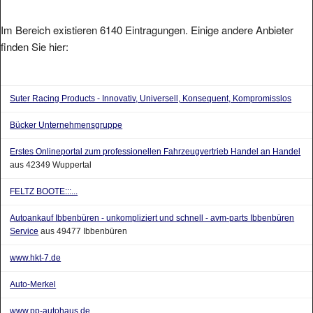
Im Bereich existieren 6140 Eintragungen. Einige andere Anbieter
finden Sie hier:
Suter Racing Products - Innovativ, Universell, Konsequent, Kompromisslos
Bücker Unternehmensgruppe
Erstes Onlineportal zum professionellen Fahrzeugvertrieb Handel an Handel
aus 42349 Wuppertal
FELTZ BOOTE:::...
Autoankauf Ibbenbüren - unkompliziert und schnell - avm-parts Ibbenbüren
Service
aus 49477 Ibbenbüren
www.hkt-7.de
Auto-Merkel
www.pp-autohaus.de