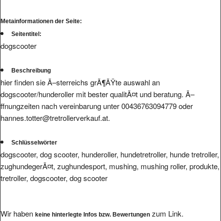
Metainformationen der Seite:
Seitentitel:
dogscooter
Beschreibung
hier finden sie Ã–sterreichs grÃ¶ÃŸte auswahl an
dogscooter/hunderoller mit bester qualitÃ¤t und beratung. Ã–
ffnungzeiten nach vereinbarung unter 00436763094779 oder
hannes.totter@tretrollerverkauf.at.
Schlüsselwörter
dogscooter, dog scooter, hunderoller, hundetretroller, hunde tretroller,
zughundegerÃ¤t, zughundesport, mushing, mushing roller, produkte,
tretroller, dogscooter, dog scooter
Wir haben
zum Link.
keine hinterlegte Infos bzw. Bewertungen