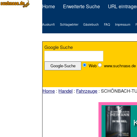
Home
Erweiterte Suche
URL eintrage
Auskunft
Schlagwörter
Gästebuch
FAQ
Impressum
P
Google Suche
Web
www.suchnase.de
Home
:
Handel
:
Fahrzeuge
: SCHÖNBACH-T