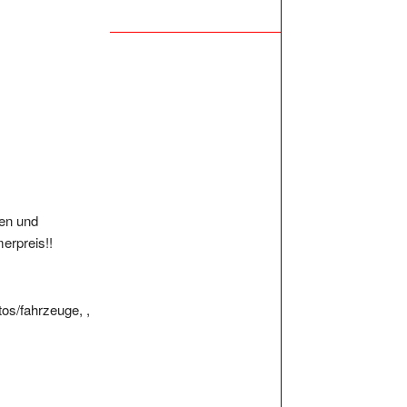
gen und
erpreis!!
tos/fahrzeuge, ,