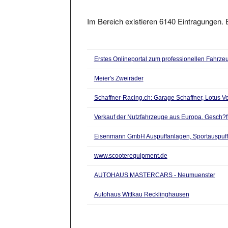
Im Bereich existieren 6140 Eintragungen. E
Erstes Onlineportal zum professionellen Fahrze
Meier's Zweiräder
Schaffner-Racing.ch: Garage Schaffner, Lotus Ve
Verkauf der Nutzfahrzeuge aus Europa. Gesch
Eisenmann GmbH Auspuffanlagen, Sportauspuff
www.scooterequipment.de
AUTOHAUS MASTERCARS - Neumuenster
Autohaus Wittkau Recklinghausen