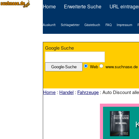
Home
Erweiterte Suche
URL eintrage
Auskunft
Schlagwörter
Gästebuch
FAQ
Impressum
P
Google Suche
Web
www.suchnase.de
Home
:
Handel
:
Fahrzeuge
: Auto Discount al