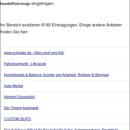
Im Bereich existieren 6140 Eintragungen. Einige andere Anbieter
finden Sie hier:
www.schwake.de - Alles rund ums Kfz!
Fahrzeugmarkt - Lifecar.de
Hoverboards & Balance Scooter von Airwheel, Robway & Waymag
Auto-Merkel
Ninebot Düsseldorf
Der Tuning Automarkt
CUSTOM SEATS
Das Autohaus Will ist ihr Spezialist für Autos, Autoreperaturen, Ersatzteile,