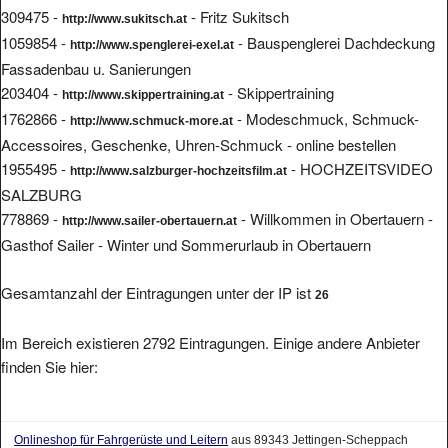
309475 -
- Fritz Sukitsch
http://www.sukitsch.at
1059854 -
- Bauspenglerei Dachdeckung
http://www.spenglerei-exel.at
Fassadenbau u. Sanierungen
203404 -
- Skippertraining
http://www.skippertraining.at
1762866 -
- Modeschmuck, Schmuck-
http://www.schmuck-more.at
Accessoires, Geschenke, Uhren-Schmuck - online bestellen
1955495 -
- HOCHZEITSVIDEO
http://www.salzburger-hochzeitsfilm.at
SALZBURG
778869 -
- Willkommen in Obertauern -
http://www.sailer-obertauern.at
Gasthof Sailer - Winter und Sommerurlaub in Obertauern
Gesamtanzahl der Eintragungen unter der IP ist
26
Im Bereich existieren 2792 Eintragungen. Einige andere Anbieter
finden Sie hier:
Onlineshop für Fahrgerüste und Leitern
aus 89343 Jettingen-Scheppach