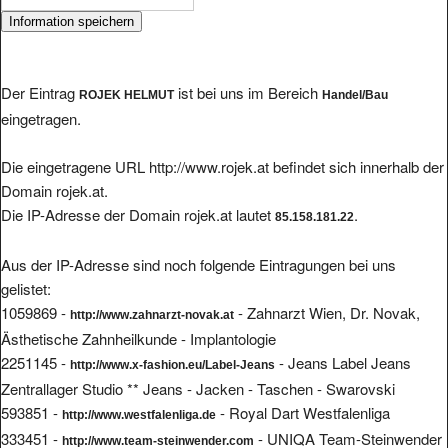
Der Eintrag
ist bei uns im Bereich
ROJEK HELMUT
Handel/Bau
eingetragen.
Die eingetragene URL http://www.rojek.at befindet sich innerhalb der
Domain rojek.at.
Die IP-Adresse der Domain rojek.at lautet
.
85.158.181.22
Aus der IP-Adresse sind noch folgende Eintragungen bei uns
gelistet:
1059869 -
- Zahnarzt Wien, Dr. Novak,
http://www.zahnarzt-novak.at
Ästhetische Zahnheilkunde - Implantologie
2251145 -
- Jeans Label Jeans
http://www.x-fashion.eu/Label-Jeans
Zentrallager Studio ** Jeans - Jacken - Taschen - Swarovski
593851 -
- Royal Dart Westfalenliga
http://www.westfalenliga.de
333451 -
- UNIQA Team-Steinwender
http://www.team-steinwender.com