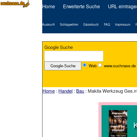
Home
Erweiterte Suche
URL eintrage
Auskunft
Schlagwörter
Gästebuch
FAQ
Impressum
P
Google Suche
Web
www.suchnase.de
Home
:
Handel
:
Bau
: Makita Werkzeug Ges.m.