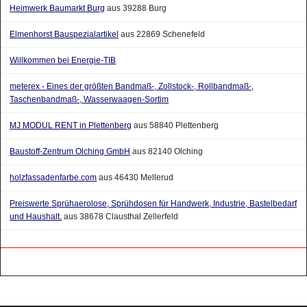
Heimwerk Baumarkt Burg
aus 39288 Burg
Elmenhorst Bauspezialartikel
aus 22869 Schenefeld
Willkommen bei Energie-TIB
meterex - Eines der größten Bandmaß-, Zollstock-, Rollbandmaß-,
Taschenbandmaß-, Wasserwaagen-Sortim
MJ MODUL RENT in Plettenberg
aus 58840 Plettenberg
Baustoff-Zentrum Olching GmbH
aus 82140 Olching
holzfassadenfarbe.com
aus 46430 Mellerud
Preiswerte Sprühaerolose, Sprühdosen für Handwerk, Industrie, Bastelbedarf
und Haushalt.
aus 38678 Clausthal Zellerfeld