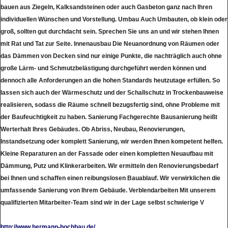
bauen aus Ziegeln, Kalksandsteinen oder auch Gasbeton ganz nach Ihren
individuellen Wünschen und Vorstellung. Umbau Auch Umbauten, ob klein oder
groß, sollten gut durchdacht sein. Sprechen Sie uns an und wir stehen Ihnen
mit Rat und Tat zur Seite. Innenausbau Die Neuanordnung von Räumen oder
das Dämmen von Decken sind nur einige Punkte, die nachträglich auch ohne
große Lärm- und Schmutzbelästigung durchgeführt werden können und
dennoch alle Anforderungen an die hohen Standards heutzutage erfüllen. So
lassen sich auch der Wärmeschutz und der Schallschutz in Trockenbauweise
realisieren, sodass die Räume schnell bezugsfertig sind, ohne Probleme mit
der Baufeuchtigkeit zu haben. Sanierung Fachgerechte Bausanierung heißt
Werterhalt Ihres Gebäudes. Ob Abriss, Neubau, Renovierungen,
Instandsetzung oder komplett Sanierung, wir werden Ihnen kompetent helfen.
Kleine Reparaturen an der Fassade oder einen kompletten Neuaufbau mit
Dämmung, Putz und Klinkerarbeiten. Wir ermitteln den Renovierungsbedarf
bei Ihnen und schaffen einen reibungslosen Bauablauf. Wir verwirklichen die
umfassende Sanierung von Ihrem Gebäude. Verblendarbeiten Mit unserem
qualifizierten Mitarbeiter-Team sind wir in der Lage selbst schwierige V
http://www.hermann-hochbau.de/