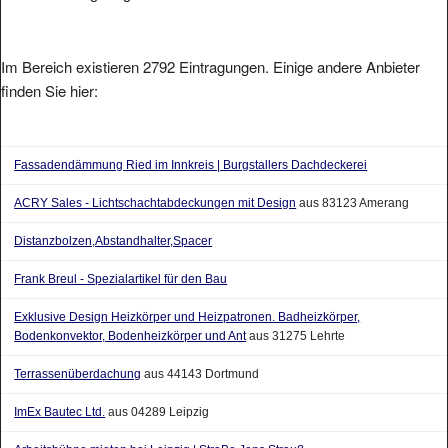
Im Bereich existieren 2792 Eintragungen. Einige andere Anbieter
finden Sie hier:
Fassadendämmung Ried im Innkreis | Burgstallers Dachdeckerei
ACRY Sales - Lichtschachtabdeckungen mit Design
aus 83123 Amerang
Distanzbolzen,Abstandhalter,Spacer
Frank Breul - Spezialartikel für den Bau
Exklusive Design Heizkörper und Heizpatronen. Badheizkörper,
Bodenkonvektor, Bodenheizkörper und Ant
aus 31275 Lehrte
Terrassenüberdachung
aus 44143 Dortmund
ImEx Bautec Ltd.
aus 04289 Leipzig