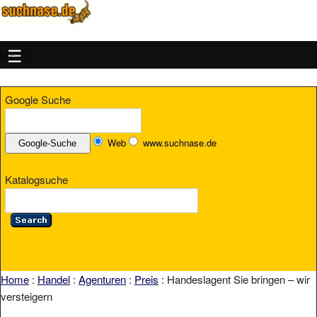
MENU
Google Suche
Web
www.suchnase.de
Katalogsuche
Home
:
Handel
:
Agenturen
:
Preis
: Handeslagent Sie bringen – wir
versteigern