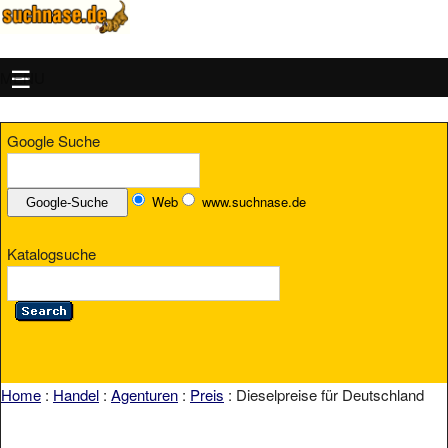
MENU
Google Suche
Web
www.suchnase.de
Katalogsuche
Home
:
Handel
:
Agenturen
:
Preis
: Dieselpreise für Deutschland