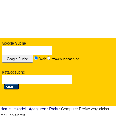
Google Suche
Web
www.suchnase.de
Katalogsuche
Home
:
Handel
:
Agenturen
:
Preis
: Computer Preise vergleichen
mit Genialpreis