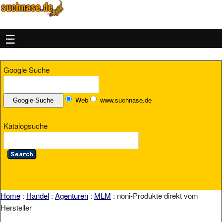
MENU
Google Suche
Web
www.suchnase.de
Katalogsuche
Home
:
Handel
:
Agenturen
:
MLM
: noni-Produkte direkt vom
Hersteller