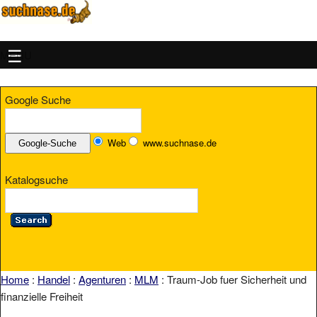
MENU
Google Suche
Web
www.suchnase.de
Katalogsuche
Home
:
Handel
:
Agenturen
:
MLM
: Traum-Job fuer Sicherheit und
finanzielle Freiheit