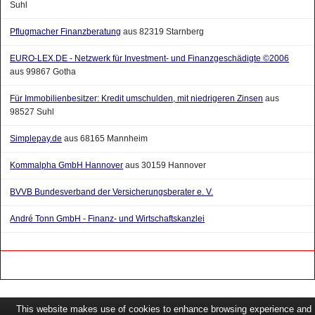
Pflugmacher Finanzberatung
aus 82319 Starnberg
EURO-LEX.DE - Netzwerk für Investment- und Finanzgeschädigte ©2006
aus 99867 Gotha
Für Immobilienbesitzer: Kredit umschulden, mit niedrigeren Zinsen
aus
98527 Suhl
Simplepay.de
aus 68165 Mannheim
Kommalpha GmbH Hannover
aus 30159 Hannover
BVVB Bundesverband der Versicherungsberater e. V.
André Tonn GmbH - Finanz- und Wirtschaftskanzlei
This website makes use of cookies to enhance browsing experience and