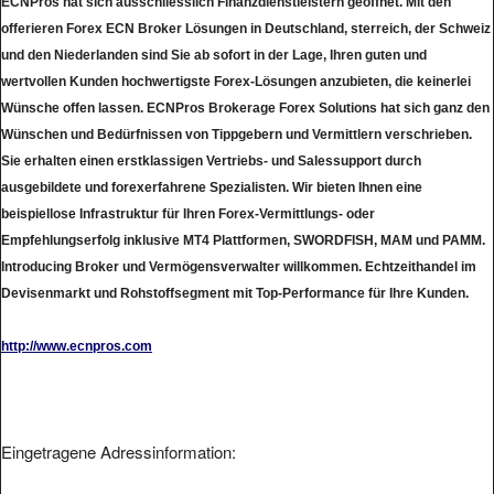
ECNPros hat sich ausschliesslich Finanzdienstleistern geöffnet. Mit den
offerieren Forex ECN Broker Lösungen in Deutschland, sterreich, der Schweiz
und den Niederlanden sind Sie ab sofort in der Lage, Ihren guten und
wertvollen Kunden hochwertigste Forex-Lösungen anzubieten, die keinerlei
Wünsche offen lassen. ECNPros Brokerage Forex Solutions hat sich ganz den
Wünschen und Bedürfnissen von Tippgebern und Vermittlern verschrieben.
Sie erhalten einen erstklassigen Vertriebs- und Salessupport durch
ausgebildete und forexerfahrene Spezialisten. Wir bieten Ihnen eine
beispiellose Infrastruktur für Ihren Forex-Vermittlungs- oder
Empfehlungserfolg inklusive MT4 Plattformen, SWORDFISH, MAM und PAMM.
Introducing Broker und Vermögensverwalter willkommen. Echtzeithandel im
Devisenmarkt und Rohstoffsegment mit Top-Performance für Ihre Kunden.
http://www.ecnpros.com
Eingetragene Adressinformation: