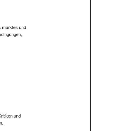
es marktes und
bedingungen,
Kritiken und
n.