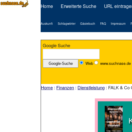
Home
Erweiterte Suche
URL eintrage
Auskunft
Schlagwörter
Gästebuch
FAQ
Impressum
P
Google Suche
Web
www.suchnase.de
Home
:
Finanzen
:
Dienstleistung
: FALK & Co 