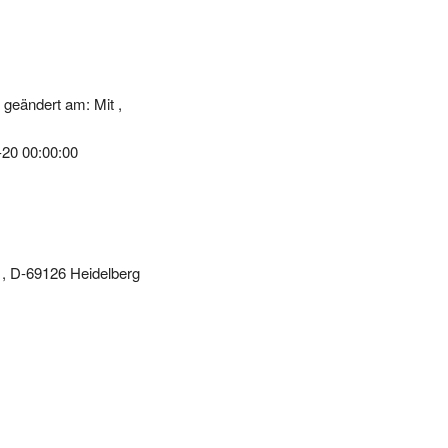
geändert am: Mit ,
-20 00:00:00
1, D-69126 Heidelberg
o corporate finance - raoul-