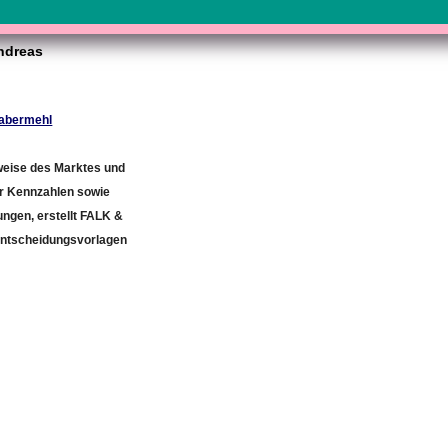
ndreas
Habermehl
weise des Marktes und
er Kennzahlen sowie
ngen, erstellt FALK &
ntscheidungsvorlagen