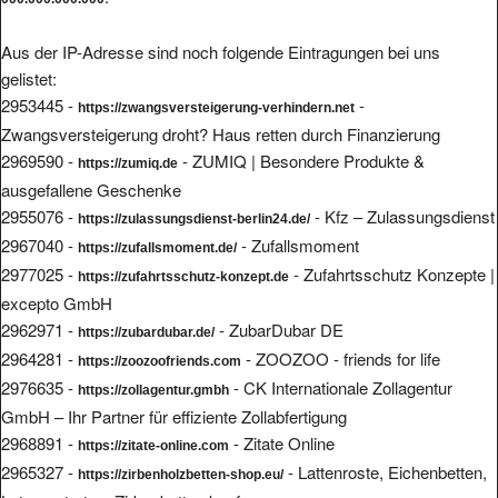
Aus der IP-Adresse sind noch folgende Eintragungen bei uns
gelistet:
2953445 -
-
https://zwangsversteigerung-verhindern.net
Zwangsversteigerung droht? Haus retten durch Finanzierung
2969590 -
- ZUMIQ | Besondere Produkte &
https://zumiq.de
ausgefallene Geschenke
2955076 -
- Kfz – Zulassungsdienst
https://zulassungsdienst-berlin24.de/
2967040 -
- Zufallsmoment
https://zufallsmoment.de/
2977025 -
- Zufahrtsschutz Konzepte |
https://zufahrtsschutz-konzept.de
excepto GmbH
2962971 -
- ZubarDubar DE
https://zubardubar.de/
2964281 -
- ZOOZOO - friends for life
https://zoozoofriends.com
2976635 -
- CK Internationale Zollagentur
https://zollagentur.gmbh
GmbH – Ihr Partner für effiziente Zollabfertigung
2968891 -
- Zitate Online
https://zitate-online.com
2965327 -
- Lattenroste, Eichenbetten,
https://zirbenholzbetten-shop.eu/