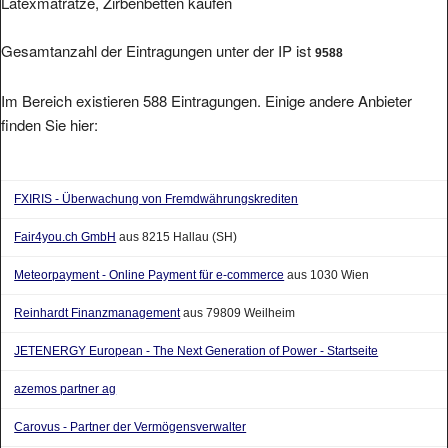
Latexmatratze, Zirbenbetten kaufen
Gesamtanzahl der Eintragungen unter der IP ist
9588
Im Bereich existieren 588 Eintragungen. Einige andere Anbieter
finden Sie hier:
FXIRIS - Überwachung von Fremdwährungskrediten
Fair4you.ch GmbH
aus 8215 Hallau (SH)
Meteorpayment - Online Payment für e-commerce
aus 1030 Wien
Reinhardt Finanzmanagement
aus 79809 Weilheim
JETENERGY European - The Next Generation of Power - Startseite
azemos partner ag
Carovus - Partner der Vermögensverwalter