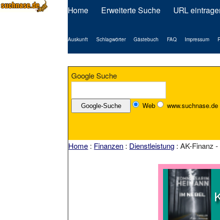
Home
Erweiterte Suche
URL eintrage
Auskunft
Schlagwörter
Gästebuch
FAQ
Impressum
P
Google Suche
Web
www.suchnase.de
Home
:
Finanzen
:
Dienstleistung
: AK-Finanz 