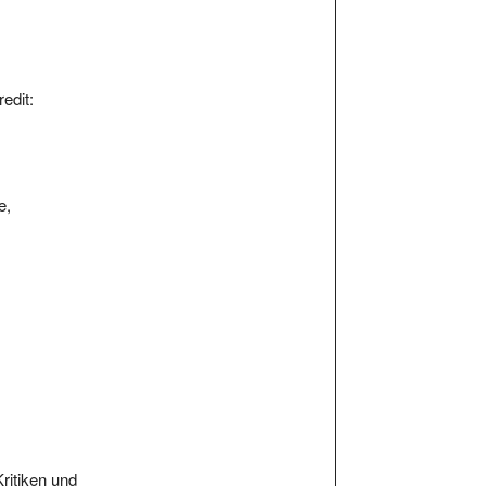
edit:
e,
Kritiken und