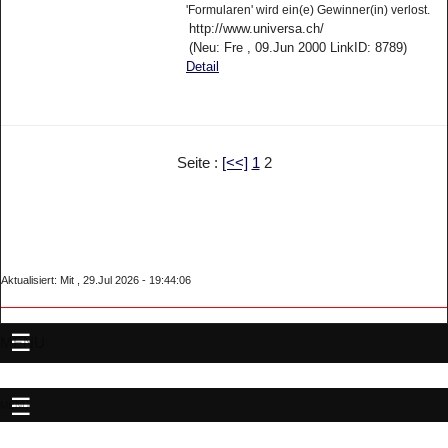
'Formularen' wird ein(e) Gewinner(in) verlost.
http://www.universa.ch/
(Neu: Fre , 09.Jun 2000 LinkID: 8789)
Detail
Seite :
[<<]
1
2
Aktualisiert: Mit , 29.Jul 2026 - 19:44:06
MENU
MENU