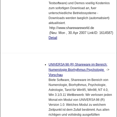
Testsoftware) und Demos voellig Kostenlos
zum sofortigen Download an, fuer
unterschiedliche Betriebssysteme -
Downloads werden taeglich (automatisiert)
aktuallisiert.
http://www.sharewareworld.de
(Neu: Mon , 30.Apr 2007 LinkID: 1614587)
Detail
UNIVERSA 98 (R) Shareware im Bereich:
->
Numerologie Biorhythmus Psychologie
Vorschau
Biete Software, Shareware im Bereich von
Numerologie, Biorhythmus, Psychologie,
Astrologie, Tarot für Win95, Win98, NT 4.0,
Win 3.1/3.11 Wettbewerb: Wir verlosen jeden
Monat ein Modul von UNIVERSA 98 (R)
Version 1.0. Welches Modul zu welchem
Zeitpunkt ist dem Zufall bestimmt. Aus allen
richtigen und vollstndig ausgefüllten