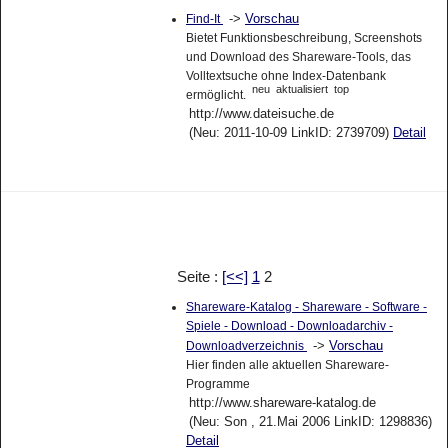
->
Vorschau
Find-It
Bietet Funktionsbeschreibung, Screenshots
und Download des Shareware-Tools, das
Volltextsuche ohne Index-Datenbank
neu
aktualisiert
top
ermöglicht.
http://www.dateisuche.de
(Neu: 2011-10-09 LinkID: 2739709)
Detail
Seite :
[<<]
1
2
Shareware-Katalog - Shareware - Software -
Spiele - Download - Downloadarchiv -
->
Vorschau
Downloadverzeichnis
Hier finden alle aktuellen Shareware-
Programme
http://www.shareware-katalog.de
(Neu: Son , 21.Mai 2006 LinkID: 1298836)
Detail