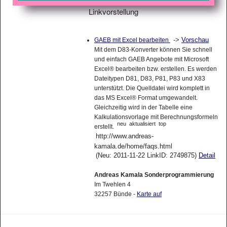
Linkvorstellung
->
Vorschau
GAEB mit Excel bearbeiten
Mit dem D83-Konverter können Sie schnell
und einfach GAEB Angebote mit Microsoft
Excel® bearbeiten bzw. erstellen. Es werden
Dateitypen D81, D83, P81, P83 und X83
unterstützt. Die Quelldatei wird komplett in
das MS Excel® Format umgewandelt.
Gleichzeitig wird in der Tabelle eine
Kalkulationsvorlage mit Berechnungsformeln
neu
aktualisiert
top
erstellt.
http://www.andreas-
kamala.de/home/faqs.html
(Neu: 2011-11-22 LinkID: 2749875)
Detail
Andreas Kamala Sonderprogrammierung
Im Twehlen 4
32257 Bünde -
Karte auf