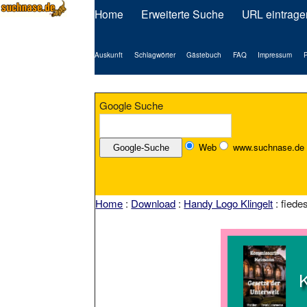
Home
Erweiterte Suche
URL eintrage
Auskunft
Schlagwörter
Gästebuch
FAQ
Impressum
P
Google Suche
Web
www.suchnase.de
Home
:
Download
:
Handy Logo Klingelt
: fied