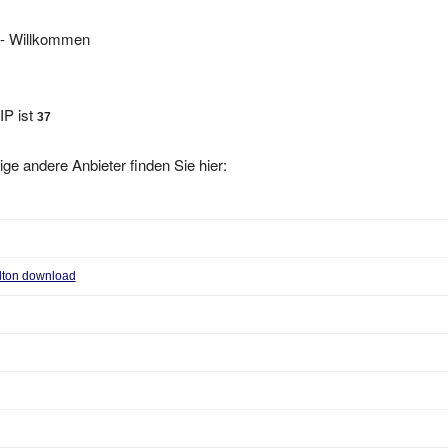
- Willkommen
IP ist
37
ige andere Anbieter finden Sie hier:
elton download
Videos
aus 518052 Shenzhen