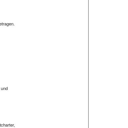
etragen.
r und
tcharter,