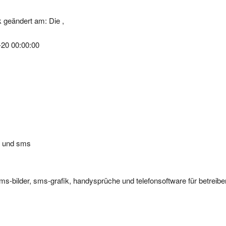
 geändert am: Die ,
-20 00:00:00
y und sms
ms-bilder, sms-grafik, handysprüche und telefonsoftware für betreibe
ms-nachrichten, gratis, mobiltelefon, hackersoftware, logos, sms, sm