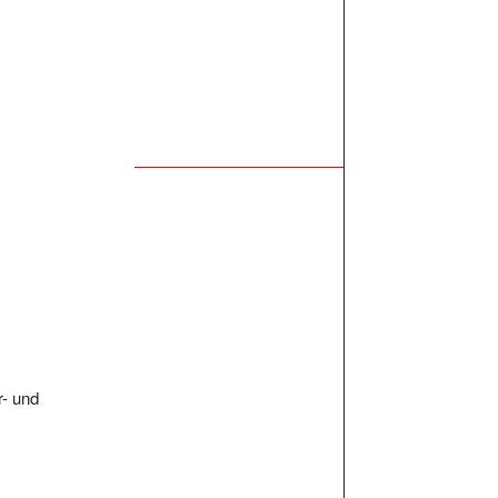
r- und
s kostenlos, free