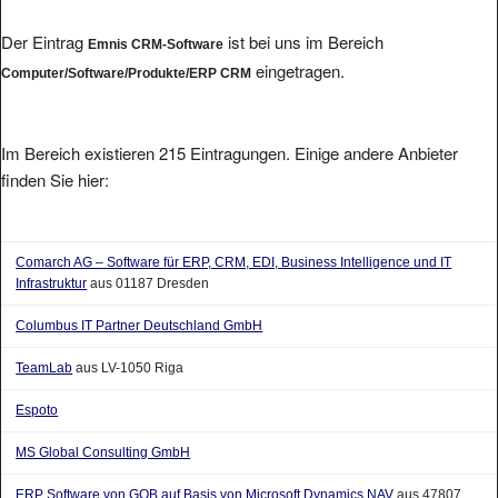
Der Eintrag
ist bei uns im Bereich
Emnis CRM-Software
eingetragen.
Computer/Software/Produkte/ERP CRM
Im Bereich existieren 215 Eintragungen. Einige andere Anbieter
finden Sie hier:
Comarch AG – Software für ERP, CRM, EDI, Business Intelligence und IT
Infrastruktur
aus 01187 Dresden
Columbus IT Partner Deutschland GmbH
TeamLab
aus LV-1050 Riga
Espoto
MS Global Consulting GmbH
ERP Software von GOB auf Basis von Microsoft Dynamics NAV
aus 47807