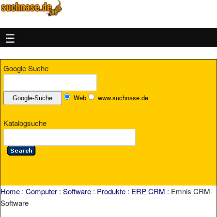
MENU
Google Suche
Web
www.suchnase.de
Katalogsuche
Home
:
Computer
:
Software
:
Produkte
:
ERP CRM
: Emnis CRM-
Software