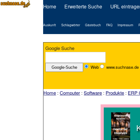
Home
Erweiterte Suche
URL eintrage
Auskunft
Schlagwörter
Gästebuch
FAQ
Impressum
P
Google Suche
Web
www.suchnase.de
Home
:
Computer
:
Software
:
Produkte
:
ERP