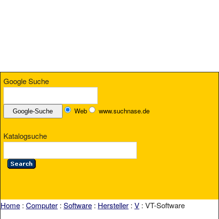
Google Suche
Web
www.suchnase.de
Katalogsuche
Home
:
Computer
:
Software
:
Hersteller
:
V
: VT-Software