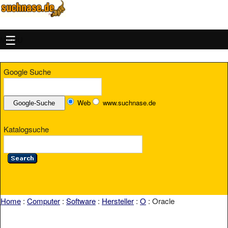
MENU
Google Suche
Web
www.suchnase.de
Katalogsuche
Home
:
Computer
:
Software
:
Hersteller
:
O
: Oracle