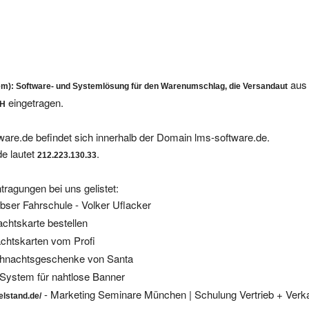
aus 
m): Software- und Systemlösung für den Warenumschlag, die Versandaut
eingetragen.
/H
ware.de befindet sich innerhalb der Domain lms-software.de.
e lautet
.
212.223.130.33
tragungen bei uns gelistet:
bser Fahrschule - Volker Uflacker
chtskarte bestellen
chtskarten vom Profi
hnachtsgeschenke von Santa
System für nahtlose Banner
- Marketing Seminare München | Schulung Vertrieb + Ver
elstand.de/
- Marketing Akademie Mittelstand
elstand.de