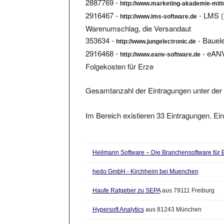
2916467 -
- LMS (
http://www.lms-software.de
Warenumschlag, die Versandaut
353634 -
- Bauele
http://www.jungelectronic.de
2916468 -
- eANV
http://www.eanv-software.de
Folgekosten für Erze
Gesamtanzahl der Eintragungen unter der 
Im Bereich existieren 33 Eintragungen. Ein
Heilmann Software – Die Branchensoftware für
hedo GmbH - Kirchheim bei Muenchen
Haufe Ratgeber zu SEPA
aus 79111 Freiburg
Hypersoft Analytics
aus 81243 München
HSTeam Hotel Hotelprogramm - Professionelle L