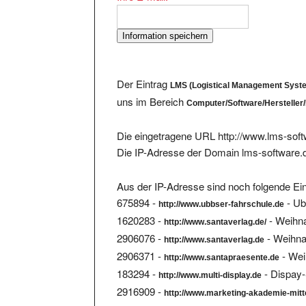
Der Eintrag
LMS (Logistical Management Syste
uns im Bereich
Computer/Software/Hersteller
Die eingetragene URL http://www.lms-soft
Die IP-Adresse der Domain lms-software.d
Aus der IP-Adresse sind noch folgende Ein
675894 -
- Ub
http://www.ubbser-fahrschule.de
1620283 -
- Weihna
http://www.santaverlag.de/
2906076 -
- Weihna
http://www.santaverlag.de
2906371 -
- Wei
http://www.santapraesente.de
183294 -
- Dispay-
http://www.multi-display.de
2916909 -
http://www.marketing-akademie-mitt
2887769 -
http://www.marketing-akademie-mitt