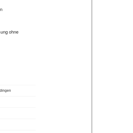
en
ösung ohne
dingen