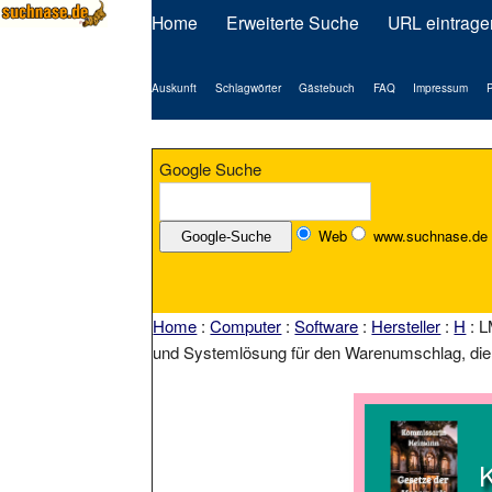
Home
Erweiterte Suche
URL eintrage
Auskunft
Schlagwörter
Gästebuch
FAQ
Impressum
P
Google Suche
Web
www.suchnase.de
Home
:
Computer
:
Software
:
Hersteller
:
H
: L
und Systemlösung für den Warenumschlag, die