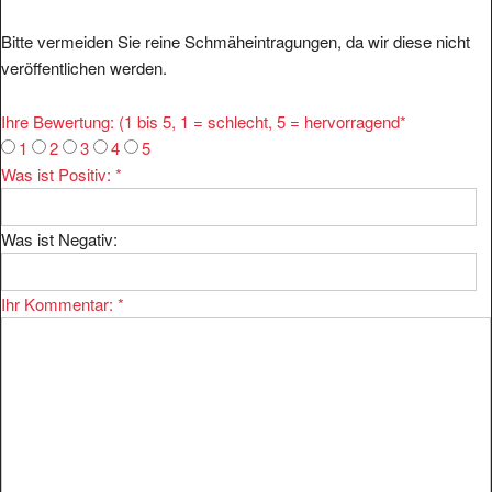
Bitte vermeiden Sie reine Schmäheintragungen, da wir diese nicht
veröffentlichen werden.
Ihre Bewertung: (1 bis 5, 1 = schlecht, 5 = hervorragend
*
1
2
3
4
5
Was ist Positiv:
*
Was ist Negativ:
Ihr Kommentar:
*