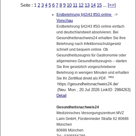
Seite : 1
2
3
4
5
6
7
8
9
10
11
12
13
14
15
...
[>>]
->
Erstbelehrung §42/43 IfSG online
Vorschau
Erstbelehrung §42/43 IfSG online einfach
und deutschlandweit absolvieren. Bei
Gesundheitsnachweis24 erhalten Sie Ihre
Belehrung nach Infektionsschutzgesetz
schnell und bequem online. Ob
Gesundheitszeugnis für Gastronomie oder
allgemeines Gesundheitszeugnis – starten
Sie Ihre gesetzlich vorgeschriebene
Belehrung in wenigen Minuten und erhalten
neu
Sie Ihr Zertifikat direkt als PDF.
https://gesundheitsnachweis24.de/
(Neu: Mon , 20.Jul 2026 LinkID: 2984263)
Detail
Gesundheitsnachweis24
Medizinisches Versorgungszentrum MVZ
Laim GmbH, Fürstenrieder Straße 62 80686
München
80686 München