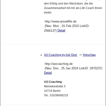
den Erfolg und den Wachstum, die die
Zusammenarbeit mit mir als Life Coach Ihnen
bietet.
http://www.anna4life.de
(Neu: Mon , 01.Feb 2010 LinkID:
Detail
2566137)
->
Vorschau
AO Coaching by Asli Özel
http://aocoaching.de
(Neu: Don , 25.Jan 2024 LinkID: 2970237)
Detail
AO Coaching
Meinekestraße 5
10719 Berlin
Tel.: 01638068233