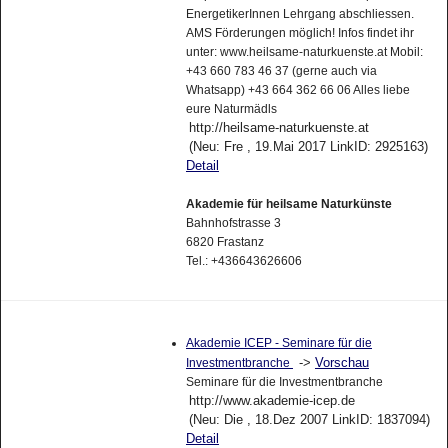
EnergetikerInnen Lehrgang abschliessen.
AMS Förderungen möglich! Infos findet ihr
unter: www.heilsame-naturkuenste.at Mobil:
+43 660 783 46 37 (gerne auch via
Whatsapp) +43 664 362 66 06 Alles liebe
eure Naturmädls
http://heilsame-naturkuenste.at
(Neu: Fre , 19.Mai 2017 LinkID: 2925163)
Detail
Akademie für heilsame Naturkünste
Bahnhofstrasse 3
6820 Frastanz
Tel.: +436643626606
Akademie ICEP - Seminare für die
->
Vorschau
Investmentbranche
Seminare für die Investmentbranche
http://www.akademie-icep.de
(Neu: Die , 18.Dez 2007 LinkID: 1837094)
Detail