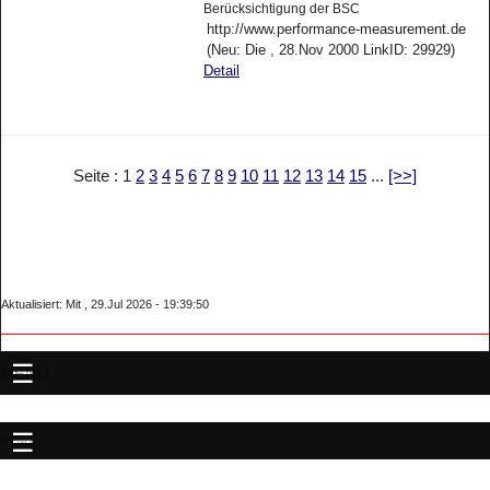
Berücksichtigung der BSC
http://www.performance-measurement.de
(Neu: Die , 28.Nov 2000 LinkID: 29929)
Detail
Seite : 1
2
3
4
5
6
7
8
9
10
11
12
13
14
15
...
[>>]
Aktualisiert: Mit , 29.Jul 2026 - 19:39:50
MENU
MENU